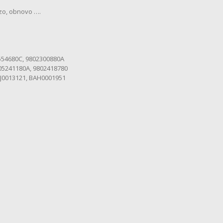
azo, obnovo ….
2554680C, 9802300880A
9805241180A, 9802418780
AJ0013121, BAH0001951