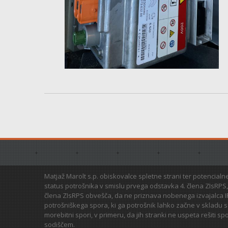
Matjaž Marolt s.p. obiskovalce spletne strani ter potencialne
status potrošnika v smislu prvega odstavka 4. člena ZIsRPS,
člena ZIsRPS obvešča, da ne priznava nobenega izvajalca I
potrošniškega spora, ki ga potrošnik lahko začne v skladu
morebitni spori, v primeru, da jih stranki ne uspeta rešiti s
sodiščem.