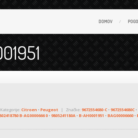
DOMOV
POG
001951
ategorije:
Citroen
•
Peugeot
| Značke:
9672554680-C
•
9672554680C
•
802418780 B-AG0000666 0
•
9805241180A
•
B-AH0001951
•
BAG00006660
•