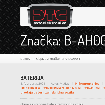
Značka: B-AH0
Domov
Objave z značko "B-AH0001951"
BATERIJA
1. februarja, 2021 | Avtor: Matjaz |
Ni komentarjev
| K
9802300880-A
•
9802300880A 98.018.689.80
•
9802418780
•
9
prodaja baterij za hybridna vozila
obnova in prodaja baterij za hybridna vozila