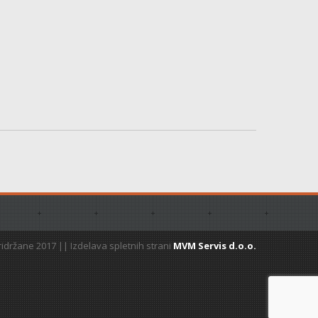
idržane 2017 || Izdelava spletnih strani
MVM Servis d.o.o.