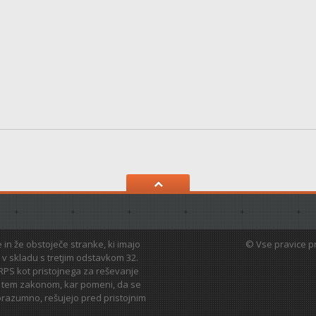
 in že obstoječe stranke, ki imajo
© Vse pravice pr
 v skladu s tretjim odstavkom 32.
RPS kot pristojnega za reševanje
 s tem zakonom, kar pomeni, da se
porazumno, rešujejo pred pristojnim