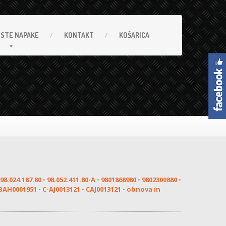
OSTE
NAPAKE
KONTAKT
KOŠARICA
98.024.187.80
•
98.052.411.80-A
•
9801868980
•
9802300880
•
BAH0001951
•
C-AJ0013121
•
CAJ0013121
•
obnova in