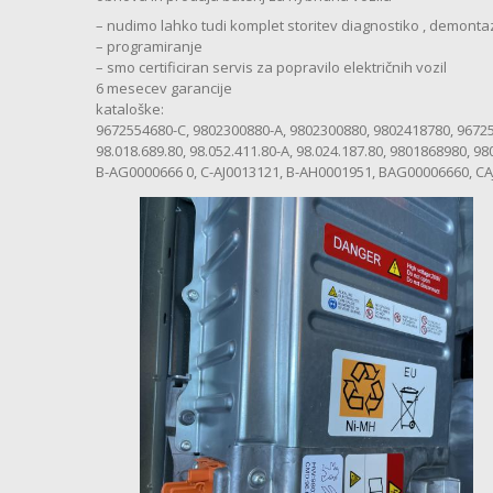
– nudimo lahko tudi komplet storitev diagnostiko , demont
– programiranje
– smo certificiran servis za popravilo električnih vozil
6 mesecev garancije
kataloške:
9672554680-C, 9802300880-A, 9802300880, 9802418780, 967
98.018.689.80, 98.052.411.80-A, 98.024.187.80, 9801868980, 
B-AG0000666 0, C-AJ0013121, B-AH0001951, BAG00006660, C