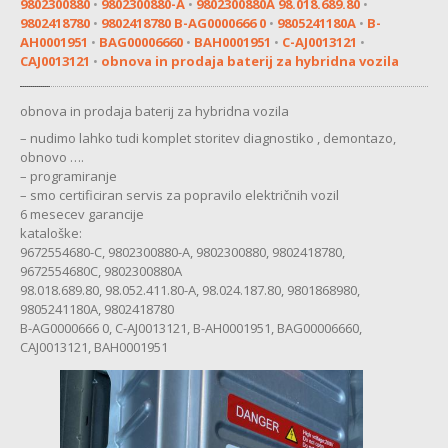
9802300880
•
9802300880-A
•
9802300880A 98.018.689.80
•
MENJALNIK
9802418780
•
9802418780 B-AG0000666 0
•
9805241180A
•
B-
AH0001951
•
BAG00006660
•
BAH0001951
•
C-AJ0013121
•
MULTIMEDIJA
CAJ0013121
•
obnova in prodaja baterij za hybridna vozila
KOMFORTNA
ELEKTRONIKA
obnova in prodaja baterij za hybridna vozila
ZAVORE
– nudimo lahko tudi komplet storitev diagnostiko , demontazo,
obnovo ….
SERVO
VOLAN
– programiranje
– smo certificiran servis za popravilo električnih vozil
CHEVROLET
6 mesecev garancije
kataloške:
MULTIMEDIJA
9672554680-C, 9802300880-A, 9802300880, 9802418780,
9672554680C, 9802300880A
CITROEN
98.018.689.80, 98.052.411.80-A, 98.024.187.80, 9801868980,
9805241180A, 9802418780
ABS
B-AG0000666 0, C-AJ0013121, B-AH0001951, BAG00006660,
CAJ0013121, BAH0001951
MULTIMEDIJA
SERVO
VOLAN
BATERIJA