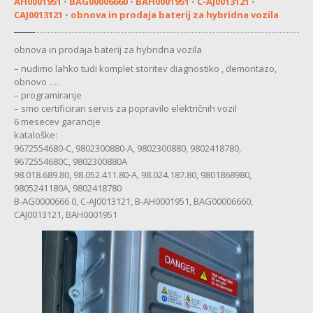
AH0001951
•
BAG00006660
•
BAH0001951
•
C-AJ0013121
•
MENJALNIK
CAJ0013121
•
obnova in prodaja baterij za hybridna vozila
MULTIMEDIJA
obnova in prodaja baterij za hybridna vozila
KOMFORTNA
ELEKTRONIKA
– nudimo lahko tudi komplet storitev diagnostiko , demontazo,
obnovo ….
ZAVORE
– programiranje
– smo certificiran servis za popravilo električnih vozil
SERVO
VOLAN
6 mesecev garancije
kataloške:
CHEVROLET
9672554680-C, 9802300880-A, 9802300880, 9802418780,
9672554680C, 9802300880A
MULTIMEDIJA
98.018.689.80, 98.052.411.80-A, 98.024.187.80, 9801868980,
9805241180A, 9802418780
B-AG0000666 0, C-AJ0013121, B-AH0001951, BAG00006660,
CITROEN
CAJ0013121, BAH0001951
ABS
MULTIMEDIJA
SERVO
VOLAN
BATERIJA