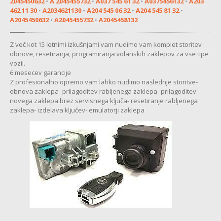
2045450632
•
A 2045455732
•
A037 545 61 32
•
A0375456132
•
A203
MENJALNIK
462 11 30
•
A2034621130
•
A204 545 06 32
•
A204 545 81 32
•
A2045450632
•
A2045455732
•
A2045458132
MULTIMEDIJA
KOMFORTNA
ELEKTRONIKA
Z več kot 15 letnimi izkušnjami vam nudimo vam komplet storitev
obnove, resetiranja, programiranja volanskih zaklepov za vse tipe
ZAVORE
vozil.
6 mesecev garancije
SERVO
VOLAN
Z profesionalno opremo vam lahko nudimo naslednje storitve-
obnova zaklepa- prilagoditev rabljenega zaklepa- prilagoditev
novega zaklepa brez servisnega ključa- resetiranje rabljenega
CHEVROLET
zaklepa- izdelava ključev- emulatorji zaklepa
MULTIMEDIJA
CITROEN
ABS
MULTIMEDIJA
SERVO
VOLAN
BATERIJA