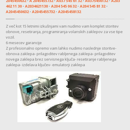
2045450632
•
A 2045455732
•
A037 545 61 32
•
A0375456132
•
A203
MENJALNIK
462 11 30
•
A2034621130
•
A204 545 06 32
•
A204 545 81 32
•
A2045450632
•
A2045455732
•
A2045458132
MULTIMEDIJA
KOMFORTNA
ELEKTRONIKA
Z več kot 15 letnimi izkušnjami vam nudimo vam komplet storitev
obnove, resetiranja, programiranja volanskih zaklepov za vse tipe
ZAVORE
vozil.
6 mesecev garancije
SERVO
VOLAN
Z profesionalno opremo vam lahko nudimo naslednje storitve-
obnova zaklepa- prilagoditev rabljenega zaklepa- prilagoditev
novega zaklepa brez servisnega ključa- resetiranje rabljenega
CHEVROLET
zaklepa- izdelava ključev- emulatorji zaklepa
MULTIMEDIJA
CITROEN
ABS
MULTIMEDIJA
SERVO
VOLAN
BATERIJA