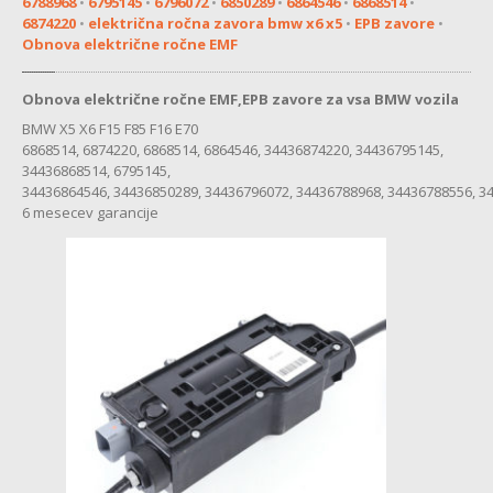
6788968
•
6795145
•
6796072
•
6850289
•
6864546
•
6868514
•
MENJALNIK
6874220
•
električna ročna zavora bmw x6 x5
•
EPB zavore
•
Obnova električne ročne EMF
MULTIMEDIJA
KOMFORTNA
ELEKTRONIKA
Obnova električne ročne EMF,EPB zavore za vsa BMW vozila
BMW X5 X6 F15 F85 F16 E70
ZAVORE
6868514, 6874220, 6868514, 6864546, 34436874220, 34436795145,
34436868514, 6795145,
SERVO
VOLAN
34436864546, 34436850289, 34436796072, 34436788968, 34436788556, 34
6 mesecev garancije
CHEVROLET
MULTIMEDIJA
CITROEN
ABS
MULTIMEDIJA
SERVO
VOLAN
BATERIJA