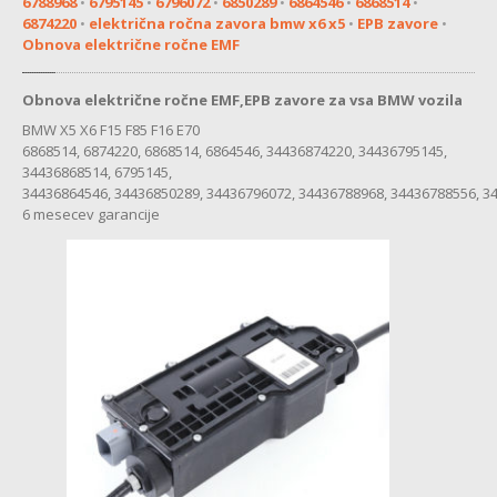
6788968
•
6795145
•
6796072
•
6850289
•
6864546
•
6868514
•
MENJALNIK
6874220
•
električna ročna zavora bmw x6 x5
•
EPB zavore
•
Obnova električne ročne EMF
MULTIMEDIJA
KOMFORTNA
ELEKTRONIKA
Obnova električne ročne EMF,EPB zavore za vsa BMW vozila
BMW X5 X6 F15 F85 F16 E70
ZAVORE
6868514, 6874220, 6868514, 6864546, 34436874220, 34436795145,
34436868514, 6795145,
SERVO
VOLAN
34436864546, 34436850289, 34436796072, 34436788968, 34436788556, 34
6 mesecev garancije
CHEVROLET
MULTIMEDIJA
CITROEN
ABS
MULTIMEDIJA
SERVO
VOLAN
BATERIJA