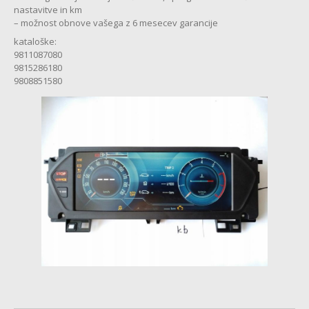
MENJALNIK
nastavitve in km
– možnost obnove vašega z 6 mesecev garancije
MULTIMEDIJA
kataloške:
9811087080
KOMFORTNA
ELEKTRONIKA
9815286180
9808851580
ZAVORE
SERVO
VOLAN
CHEVROLET
MULTIMEDIJA
CITROEN
ABS
MULTIMEDIJA
SERVO
VOLAN
BATERIJA