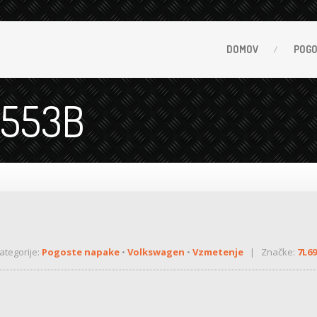
DOMOV
POG
7553B
tegorije:
Pogoste napake
•
Volkswagen
•
Vzmetenje
| Značke:
7L6