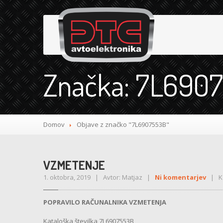
Značka: 7L690
Domov
Objave z značko "7L6907553B"
VZMETENJE
1. oktobra, 2019 | Avtor: Matjaz |
Ni komentarjev
| Ka
POPRAVILO RAČUNALNIKA VZMETENJA
Kataloška številka 7L6907553B