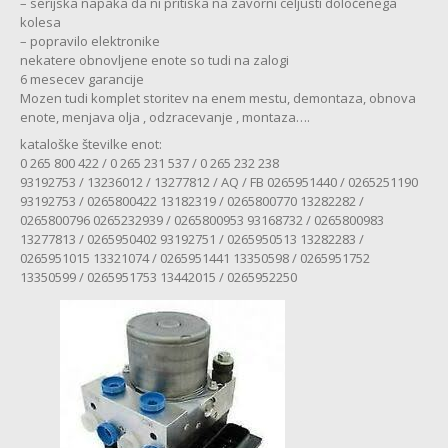
– serijska napaka da ni pritiska na zavorni celjusti določenega
MENJALNIK
kolesa
– popravilo elektronike
MULTIMEDIJA
nekatere obnovljene enote so tudi na zalogi
6 mesecev garancije
KOMFORTNA
ELEKTRONIKA
Mozen tudi komplet storitev na enem mestu, demontaza, obnova
enote, menjava olja , odzracevanje , montaza….
ZAVORE
kataloške številke enot:
0 265 800 422 / 0 265 231 537 / 0 265 232 238
SERVO
VOLAN
93192753 / 13236012 / 13277812 / AQ / FB 0265951440 / 0265251190
93192753 / 0265800422 13182319 / 0265800770 13282282 /
CHEVROLET
0265800796 0265232939 / 0265800953 93168732 / 0265800983
13277813 / 0265950402 93192751 / 0265950513 13282283 /
MULTIMEDIJA
0265951015 13321074 / 0265951441 13350598 / 0265951752
13350599 / 0265951753 13442015 / 0265952250
CITROEN
ABS
MULTIMEDIJA
SERVO
VOLAN
BATERIJA