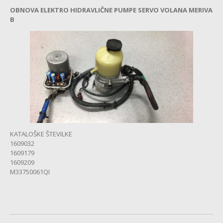
OBNOVA ELEKTRO HIDRAVLIČNE PUMPE SERVO VOLANA MERIVA
OBNOVA
ISM MODULA
B
TOVORNJAKI
VOLANSKI
ZAKLEP ELV
MITSUBISHI
ABS
OPEL
SERVO
VOLAN
KATALOŠKE ŠTEVILKE
1609032
ABS
1609179
1609209
MULTIMEDIJA
M33750061QI
PEUGEOT
ABS