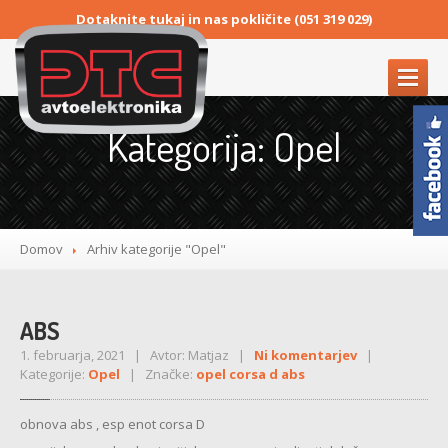
Dotaknite tukaj in nas pokličite (051 319 029)
DOMOV
Kategorija: Opel
POGOSTE
NAPAKE
DEZINFEKCIJA
VOZILA
AUDI
Domov
Arhiv kategorije "Opel"
ABS
MENJALNIK
ABS
MULTIMEDIJA
1. februarja, 2021 | Avtor: Matjaz |
Ni komentarjev
|
4
x 4
Kategorije:
Opel
| Značke:
opel corsa d abs
BMW
obnova abs , esp enot corsa D