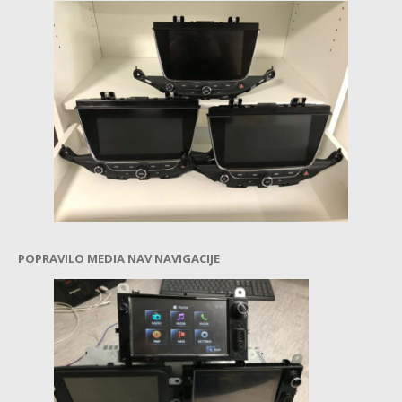
VOLKSWAGEN
ABS
MULTIMEDIJA
MENJALNIK
VZMETENJE
4
x 4
TRAKTORJI
POPRAVILO MEDIA NAV NAVIGACIJE
FENDT
KONTAKT
KOŠARICA