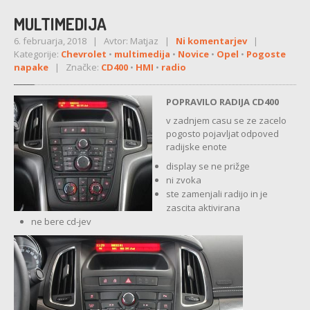
MULTIMEDIJA
MULTIMEDIJA
SERVO
VOLAN
6. februarja, 2018 | Avtor: Matjaz |
Ni komentarjev
|
Kategorije:
Chevrolet
•
multimedija
•
Novice
•
Opel
•
Pogoste
BATERIJA
napake
| Značke:
CD400
•
HMI
•
radio
PORSCHE
POPRAVILO RADIJA CD400
NAVIGACIJA
v zadnjem casu se ze zacelo
pogosto pojavljat odpoved
radijske enote
RENAULT
display se ne prižge
MULTIMEDIJA
ni zvoka
ste zamenjali radijo in je
SEAT
zascita aktivirana
ne bere cd-jev
ABS
MULTIMEDIJA
MENJALNIK