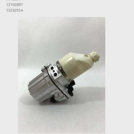
13192897
ELEKTRIKA
MOTORJA
13292554
JAGUAR
MENJALNIK
LAND
ROVER
MENJALNIK
MAZDA
MULTIMEDIJA
MERCEDES-BENZ
KOMFORTNA
ELEKTRONIKA
MENJALNIK
SBC