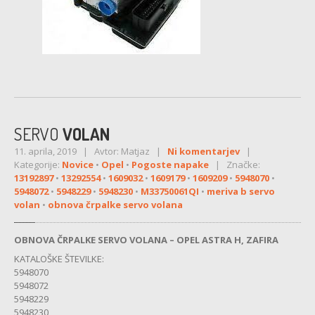
ŠTEVEC
DACIA
MULTIMEDIJA
FIAT
SERVO
VOLAN
MULTIMEDIJA
11. aprila, 2019 | Avtor: Matjaz |
Ni komentarjev
|
Kategorije:
Novice
•
Opel
•
Pogoste napake
| Značke:
FORD
13192897
•
13292554
•
1609032
•
1609179
•
1609209
•
5948070
•
5948072
•
5948229
•
5948230
•
M33750061QI
•
meriva b servo
ABS
volan
•
obnova črpalke servo volana
MULTIMEDIJA
OBNOVA ČRPALKE SERVO VOLANA – OPEL ASTRA H, ZAFIRA
PRIKAZOVALNIK
KATALOŠKE ŠTEVILKE:
5948070
HONDA
5948072
5948229
MULTIMEDIJA
5948230