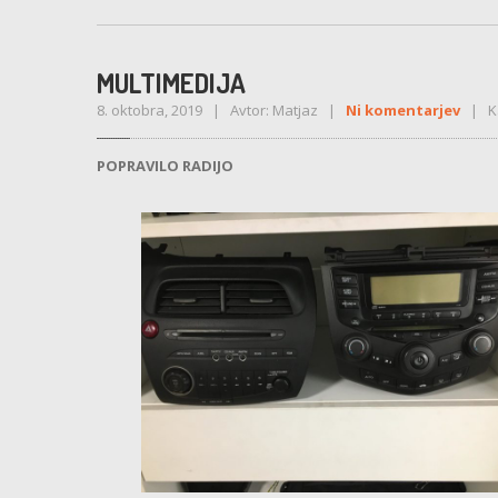
MULTIMEDIJA
8. oktobra, 2019 | Avtor: Matjaz |
Ni komentarjev
| Ka
POPRAVILO RADIJO