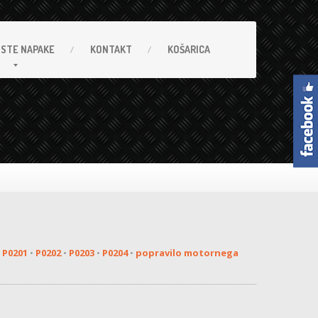
OSTE
NAPAKE
KONTAKT
KOŠARICA
:
P0201
•
P0202
•
P0203
•
P0204
•
popravilo motornega