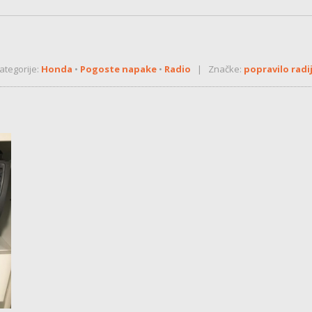
tegorije:
Honda
•
Pogoste napake
•
Radio
| Značke:
popravilo rad