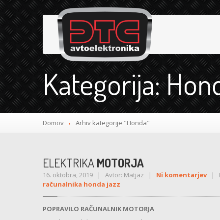
Kategorija: Hon
Domov
Arhiv kategorije "Honda"
ELEKTRIKA
MOTORJA
16. oktobra, 2019 | Avtor: Matjaz |
Ni komentarjev
| K
računalnika honda jazz
POPRAVILO RAČUNALNIK MOTORJA