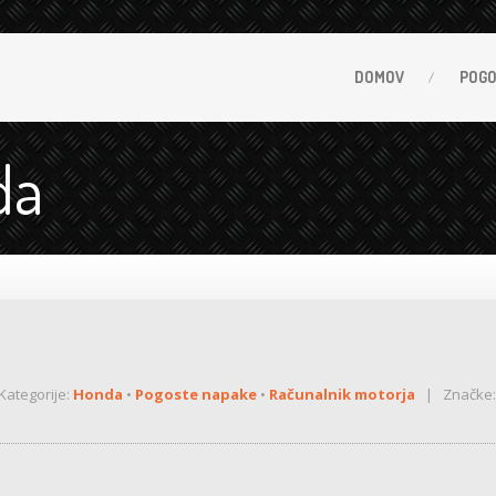
DOMOV
POG
da
ategorije:
Honda
•
Pogoste napake
•
Računalnik motorja
| Značke